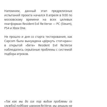
Напомним, данный этап предрелизных 
испытаний проекта начался 8 апреля в 9:00 по 
московскому времени на всех целевых 
платформах Resident Evil Re:Verse — PC (Steam), 
PS4 и Xbox One.
Не прошло и дня со старта тестирования, как 
Capcom была вынуждена «дёрнуть стоп-кран»: 
в открытой «бете» Resident Evil Re:Verse 
наблюдались серьёзные проблемы с системой 
подбора игроков.
«Так как мы до сих пор видим проблемы со 
службой подбора игроков Re:Verse, мы решили на 