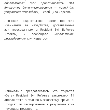
определённый срок приостановить ОБТ 
(открытое бета-тестирование — прим.) для 
устранения неполадок»
, — сообщила Capcom.
Японское издательство также принесло 
извинения за неудобства, доставленные 
заинтересованным в Resident Evil Re:Verse 
игрокам, и пообещало
 «продолжить 
расследование»
 случившегося.
Изначально предполагалось, что открытая 
«бета» Resident Evil Re:Verse закончится 11 
апреля тоже в 9:00 по московскому времени. 
Продлят ли тестирование в результате этих 
неурядиц, неизвестно.