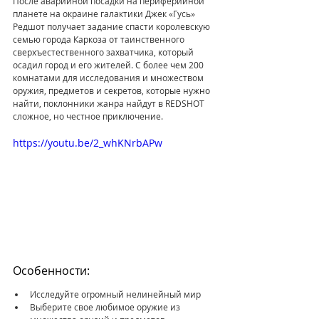
После аварийной посадки на периферийной 
планете на окраине галактики Джек «Гусь» 
Редшот получает задание спасти королевскую 
семью города Каркоза от таинственного 
сверхъестественного захватчика, который 
осадил город и его жителей. С более чем 200 
комнатами для исследования и множеством 
оружия, предметов и секретов, которые нужно 
найти, поклонники жанра найдут в REDSHOT 
сложное, но честное приключение.
https://youtu.be/2_whKNrbAPw
Особенности:
Исследуйте огромный нелинейный мир
Выберите свое любимое оружие из 