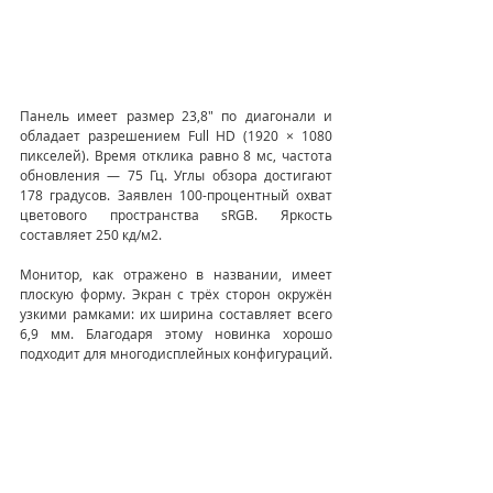
Панель имеет размер 23,8" по диагонали и 
обладает разрешением Full HD (1920 × 1080 
пикселей). Время отклика равно 8 мс, частота 
обновления — 75 Гц. Углы обзора достигают 
178 градусов. Заявлен 100-процентный охват 
цветового пространства sRGB. Яркость 
составляет 250 кд/м2.
Монитор, как отражено в названии, имеет 
плоскую форму. Экран с трёх сторон окружён 
узкими рамками: их ширина составляет всего 
6,9 мм. Благодаря этому новинка хорошо 
подходит для многодисплейных конфигураций.