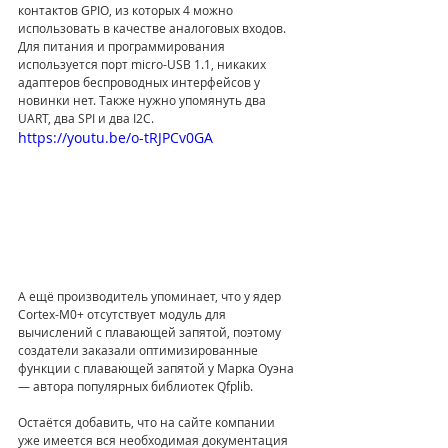
контактов GPIO, из которых 4 можно 
использовать в качестве аналоговых входов. 
Для питания и программирования 
используется порт micro-USB 1.1, никаких 
адаптеров беспроводных интерфейсов у 
новинки нет. Также нужно упомянуть два 
UART, два SPI и два I2C. 
https://youtu.be/o-tRJPCv0GA
А ещё производитель упоминает, что у ядер 
Cortex-M0+ отсутствует модуль для 
вычислений с плавающей запятой, поэтому 
создатели заказали оптимизированные 
функции с плавающей запятой у Марка Оуэна 
— автора популярных библиотек Qfplib.  
Остаётся добавить, что на сайте компании 
уже имеется вся необходимая документация 