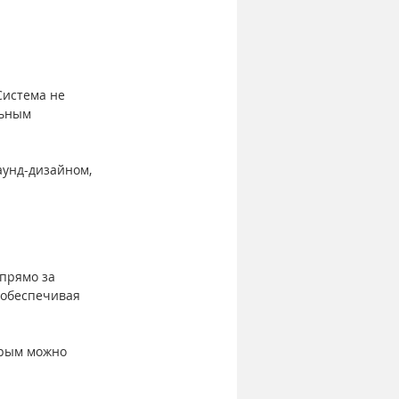
Система не 
льным 
аунд-дизайном,  
прямо за 
 обеспечивая 
орым можно 