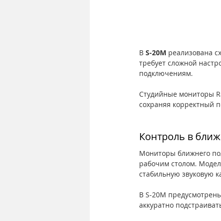
В 
S-20M 
реализована сх
требует сложной настр
подключениям.
Студийные мониторы Rad
сохраняя корректный п
Контроль в ближ
Мониторы ближнего пол
рабочим столом. Модель
стабильную звуковую ка
В S-20M предусмотрены
аккуратно подстраиват