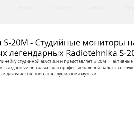
и
Видео
Статьи
Обои
Ме
a S-20M - Студийные мониторы н
х легендарных Radiotehnika S-2
 линейку студийной акустики и представляет S-20M — активные
я, созданные не только  для профессиональной работы со звук
о и для качественного прослушивания музыки. 