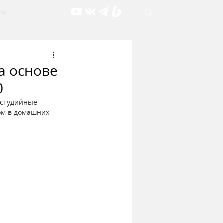
рч
а основе
0
 студийные 
ом в домашних  