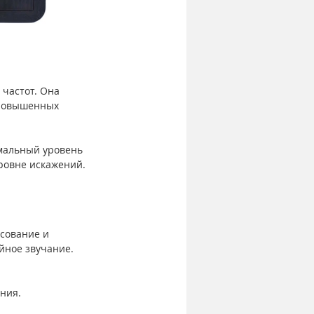
частот. Она 
 повышенных 
мальный уровень 
ровне искажений. 
сование и 
йное звучание. 
ния.