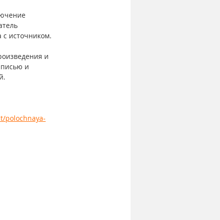
лючение
атель 
а с источником.
роизведения и 
аписью и 
й.
ct/polochnaya-