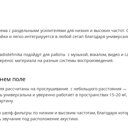
ема с раздельными усилителями для низких и высоких частот. 
ойки и легко интегрируется в любой сетап благодаря универса
iotehnika подойдут для работы  с музыкой, вокалом, видео и с
еренос материала на разные системы воспроизведения.
нем поле 
я рассчитаны на прослушивание  с небольшого расстояния — 
 универсальна и уверенно работает в пространствах 15–20 м²,
ртину.  
 шелф-фильтры по низким и высоким частотам, благодаря кот
ь звучание под расположение акустики.