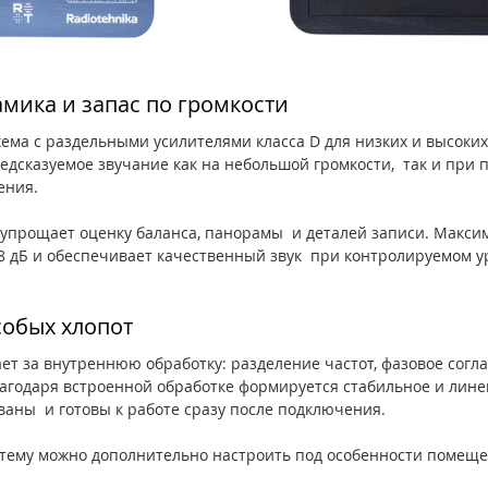
мика и запас по громкости
ема с раздельными усилителями класса D для низких и высоких 
редсказуемое звучание как на небольшой громкости,  так и при
ния.  
 упрощает оценку баланса, панорамы  и деталей записи. Макси
08 дБ и обеспечивает качественный звук  при контролируемом у
собых хлопот
ет за внутреннюю обработку: разделение частот, фазовое согла
агодаря встроенной обработке формируется стабильное и лине
ны  и готовы к работе сразу после подключения.  
тему можно дополнительно настроить под особенности помеще