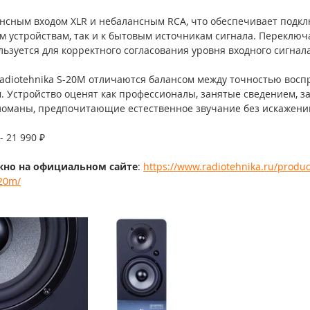
нсным входом XLR и небалансным RCA, что обеспечивает подк
м устройствам, так и к бытовым источникам сигнала. Переключ
ьзуется для корректного согласования уровня входного сигнал
diotehnika S-20M отличаются балансом между точностью восп
 Устройство оценят как профессионалы, занятые сведением, з
ломаны, предпочитающие естественное звучание без искажени
 21 990 ₽
жно на официальном сайте
: 
https://www.radiotehnika.ru/produ
-20m/