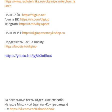
https://www.radiotehnika.ru/vokalniye_mikrofoni_la
unch
НАШ САЙТ: 
https://digiup.net
Группа ВК: 
https://vk.com/digiup
Telegram: 
https://t.me/digiupnet
НАШ МЕРЧ: 
https://digiup.vsemaykishop.ru
Поддержать нас на Boosty: 
https://boosty.to/digiup
https://youtu.be/jg8IXbdlkx4
За вокальные тесты отдельное спасибо:
Наташе Мишиной (группа «Контрабанда»)
ВК: 
https://vk.com/contraband.show