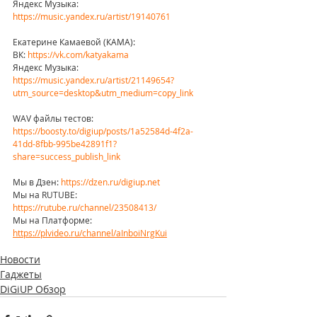
Яндекс Музыка: 
https://music.yandex.ru/artist/19140761
Екатерине Камаевой (КАМА):
ВК: 
https://vk.com/katyakama
Яндекс Музыка: 
https://music.yandex.ru/artist/21149654?
utm_source=desktop&utm_medium=copy_link
WAV файлы тестов:  
https://boosty.to/digiup/posts/1a52584d-4f2a-
41dd-8fbb-995be42891f1?
share=success_publish_link
Мы в Дзен: 
https://dzen.ru/digiup.net
Мы на RUTUBE: 
https://rutube.ru/channel/23508413/
Мы на Платформе: 
https://plvideo.ru/channel/aInboiNrgKui
Новости
Гаджеты
DiGiUP Обзор