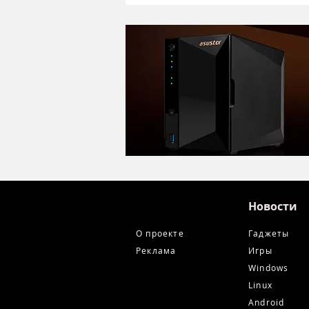
Alctron DK1000 - хороший
микрофон в ретро корпусе
Новости
О проекте
Гаджеты
Реклама
Игры
Windows
Linux
Android