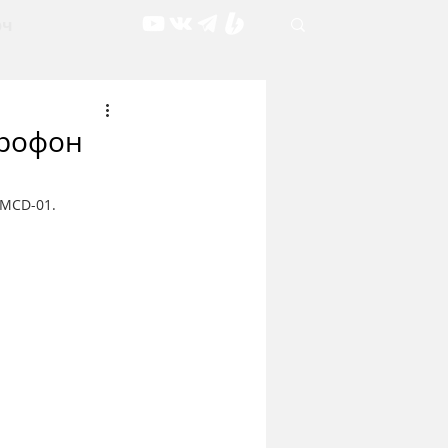
рч
крофон
 MCD-01.