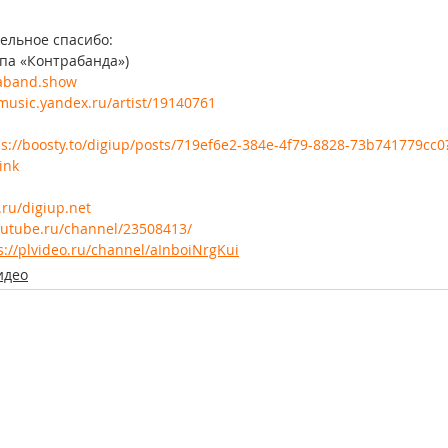
ельное спасибо:
па «Контрабанда»)
raband.show
/music.yandex.ru/artist/19140761
ps://boosty.to/digiup/posts/719ef6e2-384e-4f79-8828-73b741779cc0
ink
.ru/digiup.net
/rutube.ru/channel/23508413/
s://plvideo.ru/channel/aInboiNrgKui
идео