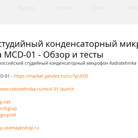
и
Видео
Статьи
Обои
Ме
студийный конденсаторный ми
a MCD-01 - Обзор и тесты
российский студийный конденсаторный микрофон Radiotehnika
D-01 - 
https://market.yandex.ru/cc/7pUt5D
/www.radiotehnika.ru/mcd-01-launch
up.net
om/digiup
igiupnet
iup.vsemaykishop.ru