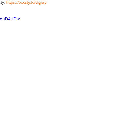
ty: 
https://boosty.to/digiup
EvduD4HDw