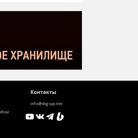
оший микрофон в
етном сегменте |
нение с Donner DC-87
kstar SM-10
Контакты
info@digiup.net
обои