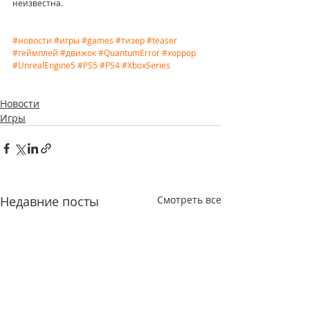
неизвестна.
#новости
#игры
#games
#тизер
#teaser
#геймплей
#движок
#QuantumError
#хоррор
#UnrealEngine5
#PS5
#PS4
#XboxSeries
Новости
Игры
Недавние посты
Смотреть все