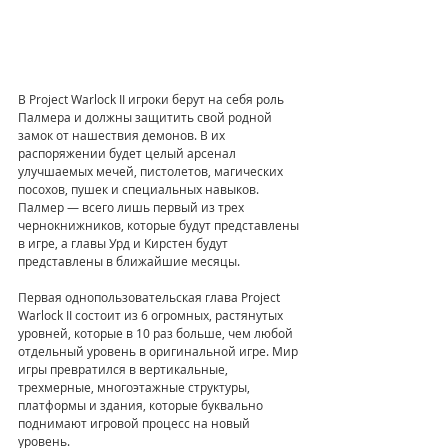
В Project Warlock II игроки берут на себя роль 
Палмера и должны защитить свой родной 
замок от нашествия демонов. В их 
распоряжении будет целый арсенал 
улучшаемых мечей, пистолетов, магических 
посохов, пушек и специальных навыков. 
Палмер — всего лишь первый из трех 
чернокнижников, которые будут представлены 
в игре, а главы Урд и Кирстен будут 
представлены в ближайшие месяцы.
Первая однопользовательская глава Project 
Warlock II состоит из 6 огромных, растянутых 
уровней, которые в 10 раз больше, чем любой 
отдельный уровень в оригинальной игре. Мир 
игры превратился в вертикальные, 
трехмерные, многоэтажные структуры, 
платформы и здания, которые буквально 
поднимают игровой процесс на новый 
уровень.