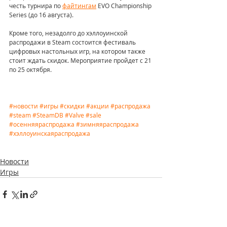
честь турнира по 
файтингам
 EVO Championship 
Series (до 16 августа).
Кроме того, незадолго до хэллоуинской 
распродажи в Steam состоится фестиваль 
цифровых настольных игр, на котором также 
стоит ждать скидок. Мероприятие пройдет с 21 
по 25 октября.
#новости
#игры
#скидки
#акции
#распродажа
#steam
#SteamDB
#Valve
#sale
#осенняяраспродажа
#зимняяраспродажа
#хэллоуинскаяраспродажа
Новости
Игры