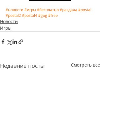
#новости
#игры
#бесплатно
#раздача
#postal
#postal2
#postal4
#gog
#free
Новости
Игры
Недавние посты
Смотреть все