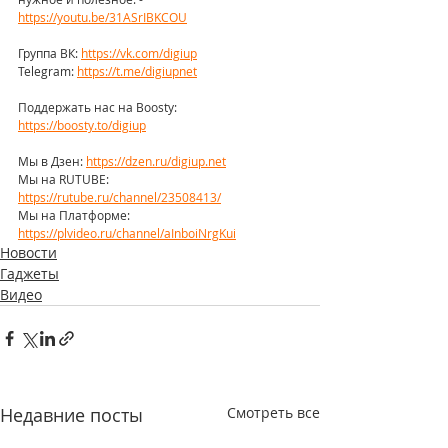
https://youtu.be/31ASrIBKCOU
Группа ВК: 
https://vk.com/digiup
Telegram: 
https://t.me/digiupnet
Поддержать нас на Boosty: 
https://boosty.to/digiup
Мы в Дзен: 
https://dzen.ru/digiup.net
Мы на RUTUBE: 
https://rutube.ru/channel/23508413/
Мы на Платформе: 
https://plvideo.ru/channel/aInboiNrgKui
Новости
Гаджеты
Видео
Недавние посты
Смотреть все