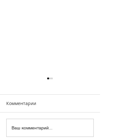
Комментарии
Динамический
Стартовал втор
Ваш комментарий...
микрофон Alctron
открытого