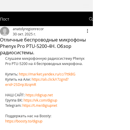
Пост
anatolyregionrecor
30 окт. 2025 г.
Отличные беспроводные микрофоны
Phenyx Pro PTU-5200-4H. Обзор
радиосистемы.
Слушаем микрофонную радиосистему Phenyx 
Pro PTU-5200 на 4 беспроводных микрофона.
Купить: 
https://market.yandex.ru/cc/7ttkBG
Купить на Али: 
https://ali.click/r7zgnd?
erid=2SDnjc8zqmR
НАШ САЙТ: 
https://digiup.net
Группа ВК: 
https://vk.com/digiup
Telegram: 
https://t.me/digiupnet
Поддержать нас на Boosty: 
https://boosty.to/digiup