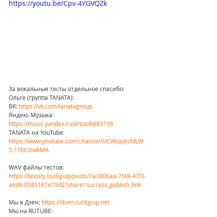
https://youtu.be/Cpv-4YGVQZk
За вокальные тесты отдельное спасибо:
Ольге (группа TANATA):
ВК: 
https://vk.com/tanatagroup
Яндекс Музыка: 
https://music.yandex.ru/artist/6683198
TANATA на YouTube: 
https://www.youtube.com/channel/UCWiqoksfdLW
5-1TbCzIwkMA
WAV файлы тестов:  
https://boosty.to/digiup/posts/7a3806aa-7f49-47f3-
a6d9-0585161e19d2?share=success_publish_link
Мы в Дзен: 
https://dzen.ru/digiup.net
Мы на RUTUBE: 