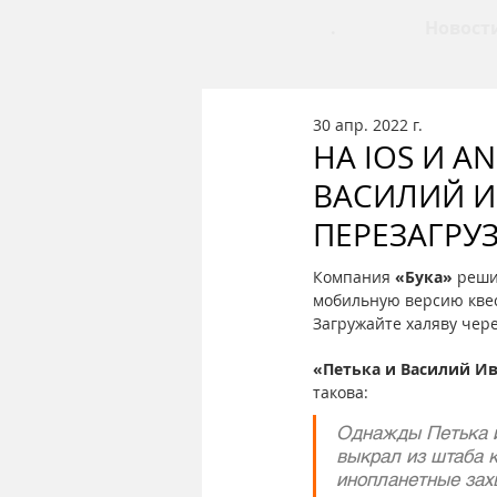
.
Новост
30 апр. 2022 г.
НА IOS И A
ВАСИЛИЙ И
ПЕРЕЗАГРУ
Компания 
«Бука»
 реши
мобильную версию квес
Загружайте халяву чере
«Петька и Василий И
такова:
Однажды Петька и
выкрал из штаба к
инопланетные захв