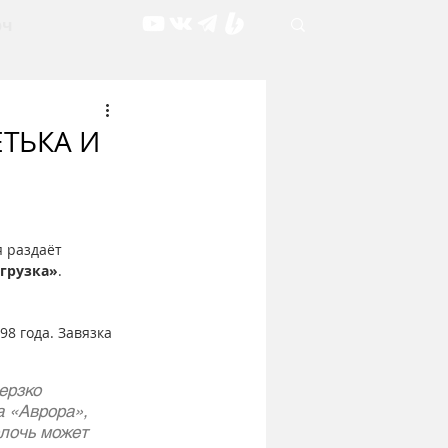
рч
ЕТЬКА И
 раздаёт 
агрузка»
. 
8 года. Завязка 
ерзко 
а «Аврора», 
лочь может 