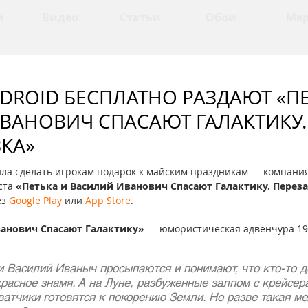
и
Видео
Статьи
Обои
Ме
NDROID БЕСПЛАТНО РАЗДАЮТ «П
ВАНОВИЧ СПАСАЮТ ГАЛАКТИКУ.
ЗКА»
ла сделать игрокам подарок к майским праздникам — компания
та 
«Петька и Василий Иванович Спасают Галактику. Перез
з 
Google Play
 или 
App Store
.
ванович Спасают Галактику»
 — юмористическая адвенчура 199
 Василий Иваныч просыпаются и понимают, что кто-то д
расное знамя. А на Луне, разбуженные залпом с крейсер
атчики готовятся к покорению Земли. Но разве такая ме