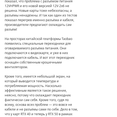
показал, что проблема с разъёмом питания 
12VHPWR и его новой версией 12V-2x6 не 
решена. Новые карты тоже небезопасны, а 
разъёмы ненадёжны. И так как один из тестов 
показал перегрев именно разъёма и кабеля, 
производители предлагают охлаждать сам 
разъём!
На просторах китайской платформы Taobao 
появились специальные переходники для 
оговариваемого разъёма питания. Они 
подключаются к видеокарте, и уже в них 
подключается кабель. И вот этот переходник 
оснащён собственным крошечными 
вентилятором.
Кроме того, имеется небольшой экран, на 
который выводится температура и 
потребляемая мощность. Насколько 
эффективным является такое решение, 
неясно, потому что охлаждает переходник 
фактически сам себя. Кроме того, судя по 
всему, основа всех проблем — это вовсе не 
кабели и не разъёмы сами по себе. Дело в том, 
что у карт RTX 40 и теперь у RTX 50 в рамках 