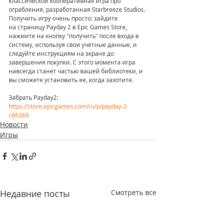
классической кооперативная игра про 
ограбления, разработанная Starbreeze Studios.
Получить игру очень просто: зайдите 
на страницу Payday 2 в Epic Games Store, 
нажмите на кнопку "получить" после входа в 
систему, используя свои учётные данные, и 
следуйте инструкциям на экране до 
завершения покупки. С этого момента игра 
навсегда станет частью вашей библиотеки, и 
вы сможете установить ее, когда захотите.
Забрать Payday2: 
https://store.epicgames.com/ru/p/payday-2-
c66369
Новости
Игры
Недавние посты
Смотреть все