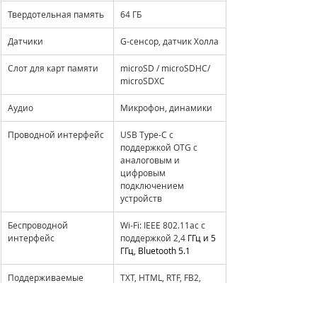
Твердотельная память
64 ГБ
Датчики
G-сенсор, датчик Холла
Слот для карт памяти
microSD / microSDHC/ 
microSDXC
Аудио
Микрофон, динамики
Проводной интерфейс
USB Type-C с 
поддержкой OTG с 
аналоговым и 
цифровым 
подключением 
устройств
Беспроводной 
Wi-Fi: IEEE 802.11ac с 
интерфейс
поддержкой 2,4 
ГГц и 5 
ГГц, Bluetooth 5.1
Поддерживаемые 
TXT, HTML, RTF, FB2, 
форматы файлов
FB2.zip
, DOC, DOCX, 
PRC, MOBI, CHM, EPUB, 
JPG, PNG, GIF, BMP, PDF, 