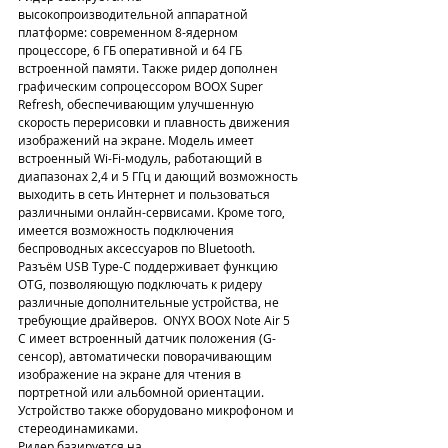
высокопроизводительной аппаратной 
платформе: современном 8-ядерном 
процессоре, 6 ГБ оперативной и 64 ГБ 
встроенной памяти. Также ридер дополнен 
графическим сопроцессором BOOX Super 
Refresh, обеспечивающим улучшенную 
скорость перерисовки и плавность движения 
изображений на экране. Модель имеет 
встроенный Wi-Fi-модуль, работающий в 
диапазонах 2,4 и 5 ГГц и дающий возможность 
выходить в сеть Интернет и пользоваться 
различными онлайн-сервисами. Кроме того, 
имеется возможность подключения 
беспроводных аксессуаров по Bluetooth. 
Разъём USB Type-C поддерживает функцию 
OTG, позволяющую подключать к ридеру 
различные дополнительные устройства, не 
требующие драйверов.  ONYX BOOX Note Air 5 
С имеет встроенный датчик положения (G-
сенсор), автоматически поворачивающим 
изображение на экране для чтения в 
портретной или альбомной ориентации. 
Устройство также оборудовано микрофоном и 
стереодинамиками.
Ридер базируется на 