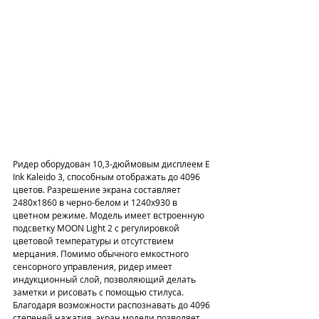
Ридер оборудован 10,3-дюймовым дисплеем E 
Ink Kaleido 3, способным отображать до 4096 
цветов. Разрешение экрана составляет 
2480x1860 в черно-белом и 1240x930 в 
цветном режиме. Модель имеет встроенную 
подсветку MOON Light 2 с регулировкой 
цветовой температуры и отсутствием 
мерцания. Помимо обычного емкостного 
сенсорного управления, ридер имеет 
индукционный слой, позволяющий делать 
заметки и рисовать с помощью стилуса. 
Благодаря возможности распознавать до 4096 
степеней нажатия, экран модели позволяет 