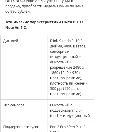
ONYX BOOX Note Air 5 С уже поступил в 
продажу, приобрести модель можно по цене 
66 990 рублей.
Технические характеристики ONYX BOOX 
Note Air 5 С:
Дисплей
E Ink Kaleido 3, 10,3 
дюйма, 4096 цветов, 
сенсорный 
(индукционный + 
ёмкостный), 
разрешение 2480 x 
1860 (1240 x 930 в 
цветном режиме), 
плотность пикселей - 
300 ppi (150 ppi в 
цветном режиме)
Тип сенсора
Емкостный с 
поддержкой multi-
touch + индукционный
Поддержка стилусов
Pen 2 Pro / Pen Plus / 