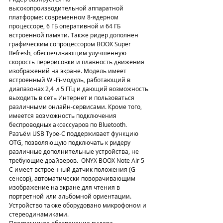
высокопроизводительной аппаратной 
платформе: современном 8-ядерном 
процессоре, 6 ГБ оперативной и 64 ГБ 
встроенной памяти. Также ридер дополнен 
графическим сопроцессором BOOX Super 
Refresh, обеспечивающим улучшенную 
скорость перерисовки и плавность движения 
изображений на экране. Модель имеет 
встроенный Wi-Fi-модуль, работающий в 
диапазонах 2,4 и 5 ГГц и дающий возможность 
выходить в сеть Интернет и пользоваться 
различными онлайн-сервисами. Кроме того, 
имеется возможность подключения 
беспроводных аксессуаров по Bluetooth. 
Разъём USB Type-C поддерживает функцию 
OTG, позволяющую подключать к ридеру 
различные дополнительные устройства, не 
требующие драйверов.  ONYX BOOX Note Air 5 
С имеет встроенный датчик положения (G-
сенсор), автоматически поворачивающим 
изображение на экране для чтения в 
портретной или альбомной ориентации. 
Устройство также оборудовано микрофоном и 
стереодинамиками.