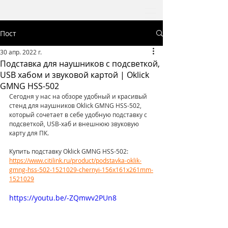
Пост
30 апр. 2022 г.
Подставка для наушников с подсветкой,
USB хабом и звуковой картой | Oklick
GMNG HSS-502
Сегодня у нас на обзоре удобный и красивый 
стенд для наушников Oklick GMNG HSS-502, 
который сочетает в себе удобную подставку с 
подсветкой, USB-хаб и внешнюю звуковую 
карту для ПК.
Купить подставку Oklick GMNG HSS-502:
https://www.citilink.ru/product/podstavka-oklik-
gmng-hss-502-1521029-chernyi-156x161x261mm-
1521029
https://youtu.be/-ZQmwv2PUn8