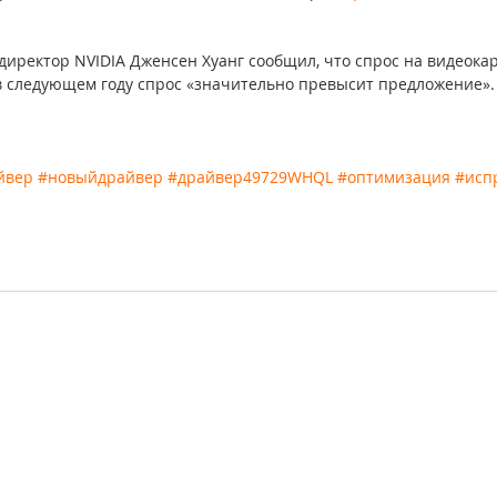
директор NVIDIA Дженсен Хуанг сообщил, что спрос на видеока
 в следующем году спрос «значительно превысит предложение».
йвер
#новыйдрайвер
#драйвер49729WHQL
#оптимизация
#исп