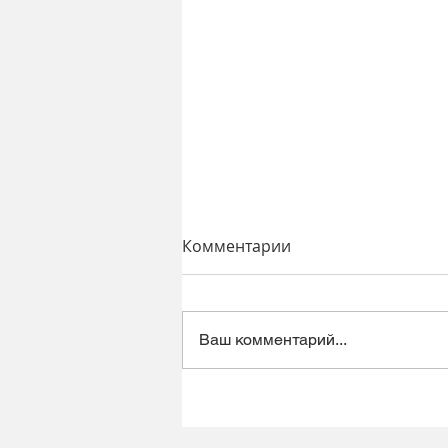
Комментарии
Ваш комментарий...
Динамический микрофон
Alctron DK1000 - хороший