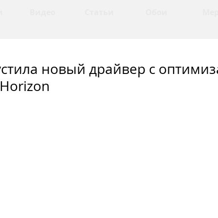
и
Видео
Статьи
Обои
Ме
устила новый драйвер с оптими
Horizon