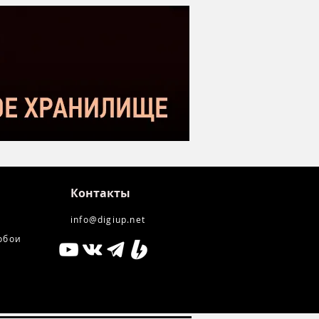
етном сегменте |
нение с Donner DC-87
kstar SM-10
Контакты
info@digiup.net
обои