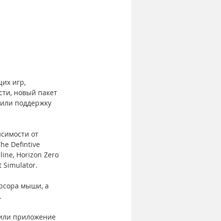
их игр, 
ти, новый пакет 
чили поддержку 
симости от 
e Defintive 
line, Horizon Zero 
 Simulator.
рсора мыши, а 
.
или приложение 