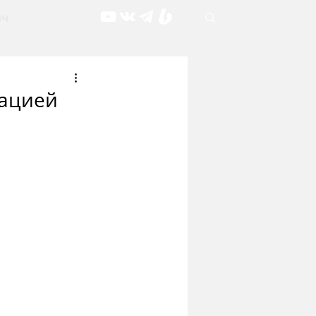
рч
зацией