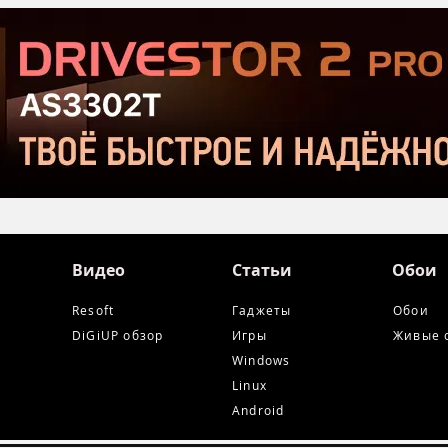
Serious Sam: Shatterverse в
бюдж
Steam
Срав
и Ta
Видео
Статьи
Обои
Resoft
Гаджеты
Обои
DiGiUP обзор
Игры
Живые 
Windows
Linux
Android