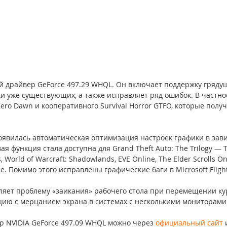
й драйвер GeForce 497.29 WHQL. Он включает поддержку грядущ
и уже существующих, а также исправляет ряд ошибок. В частнос
ero Dawn и кооперативного Survival Horror GTFO, которые полу
оявилась автоматическая оптимизация настроек графики в зави
 функция стала доступна для Grand Theft Auto: The Trilogy — Th
s, World of Warcraft: Shadowlands, EVE Online, The Elder Scrolls On
e. Помимо этого исправлены графические баги в Microsoft Flight
яет проблему «заикания» рабочего стола при перемещении ку
цию с мерцанием экрана в системах с несколькими мониторами
р NVIDIA GeForce 497.09 WHQL можно через 
официальный сайт
 