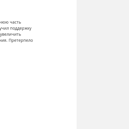
хнюю часть 
лучил поддержку 
увеличить 
ния. Претерпело 