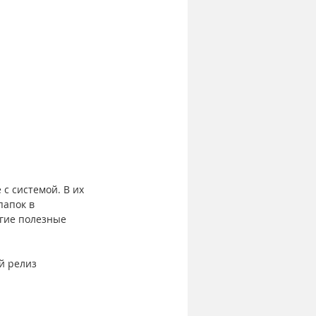
с системой. В их 
апок в 
гие полезные 
й релиз 