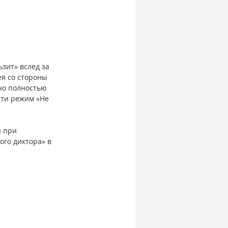
зит» вслед за 
я со стороны 
но полностью 
сти режим «Не 
 при 
го диктора» в 