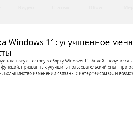
и
Видео
Статьи
Обои
Ме
ка Windows 11: улучшенное меню
сты
пустила новую тестовую сборку Windows 11. Апдейт получился 
 функций, призванных улучшить пользовательский опыт при ра
. Большинство изменений связаны с интерфейсом ОС и возмож