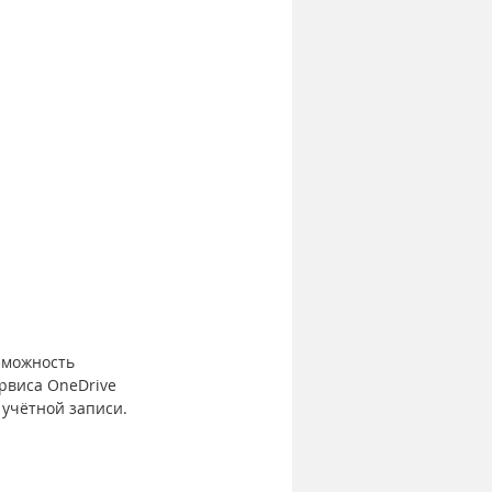
зможность 
рвиса OneDrive 
 учётной записи.