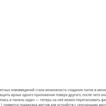
етных нововведений стала возможность создания папок в меню 
ащить ярлык одного приложения поверх другого, после чего они
лась и панель задач — теперь на неё можно перетаскивать фа
11 появится поддержка жестов для устройств с сенсорными дис