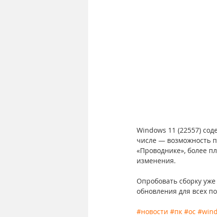
Windows 11 (22557) сод
числе — возможность п
«Проводнике», более п
изменения.
Опробовать сборку уже
обновления для всех по
#новости
#пк
#ос
#win