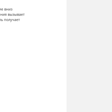
ие вниз 
ения вызывает 
ль получает 