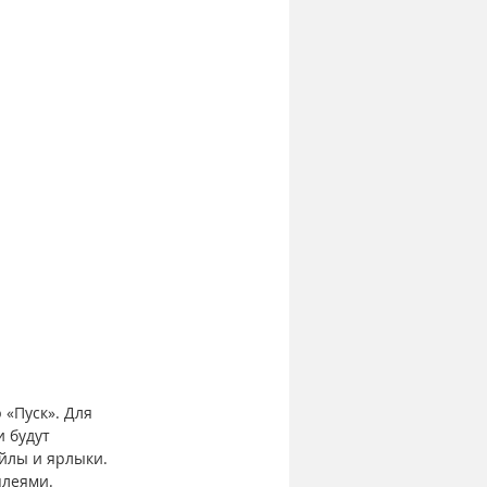
«Пуск». Для 
 будут 
йлы и ярлыки. 
плеями.