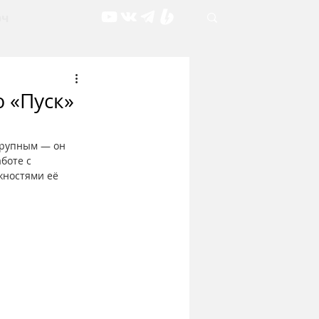
рч
 «Пуск»
крупным — он 
боте с 
ностями её 