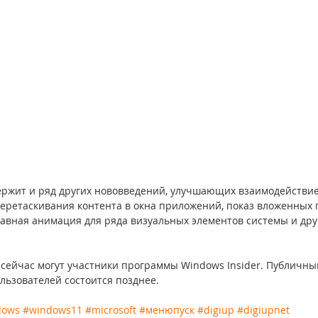
ержит и ряд других нововведений, улучшающих взаимодействие 
еретаскивания контента в окна приложений, показ вложенных п
лавная анимация для ряда визуальных элементов системы и дру
 сейчас могут участники программы Windows Insider. Публичны
льзователей состоится позднее.
dows
#windows11
#microsoft
#менюпуск
#digiup
#digiupnet