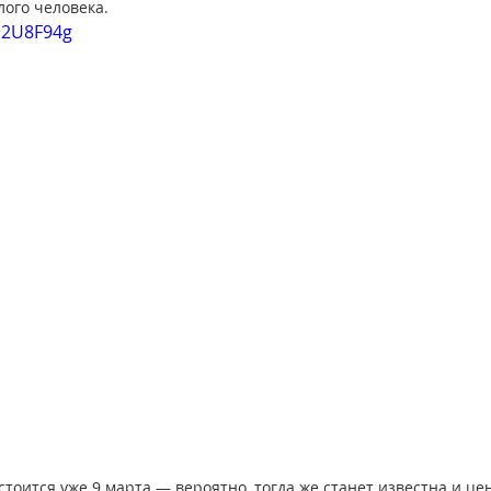
лого человека.
b2U8F94g
тоится уже 9 марта — вероятно, тогда же станет известна и це