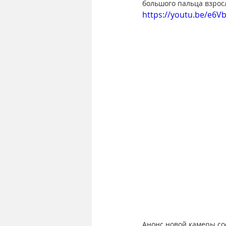
большого пальца взрос
https://youtu.be/e6V
Анонс новой камеры сос