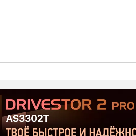
Стартовал второй этап
Prod
открытого тестирования
Хор
Serious Sam: Shatterverse в
бюдж
Steam
Срав
и Ta