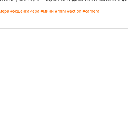
мера
#экшенкамера
#мини
#mini
#action
#camera