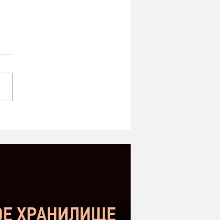
ipe ST-1 MK2 -
оший микрофон в
етном сегменте |
нение с Donner DC-87
kstar SM-10