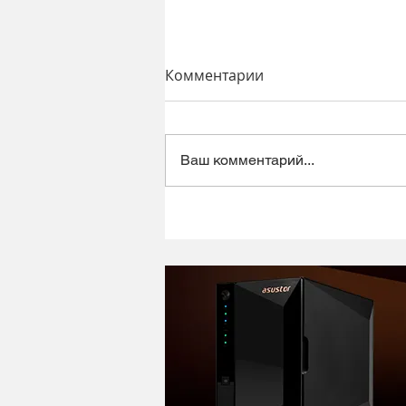
Комментарии
Ваш комментарий...
Динамический микрофон
Alctron DK1000 - хороший
микрофон в ретро корпусе