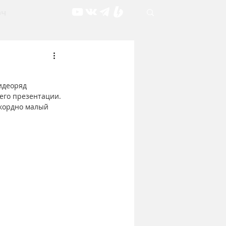
рч
идеоряд 
его презентации. 
екордно малый 