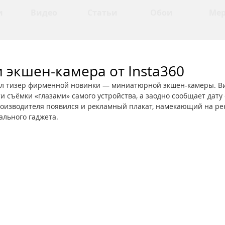
и
Видео
Статьи
Обои
Ме
 экшен-камера от Insta360
ил тизер фирменной новинки — миниатюрной экшен-камеры. В
 съёмки «глазами» самого устройства, а заодно сообщает дату 
производителя появился и рекламный плакат, намекающий на р
ального гаджета.