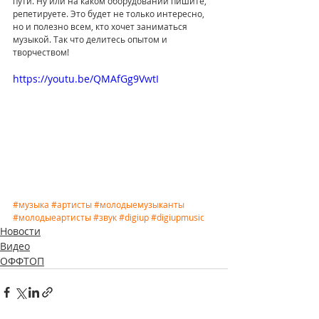
пути. Ну или на каком оборудовании пишите, 
репетируете. Это будет не только интересно, 
но и полезно всем, кто хочет заниматься 
музыкой. Так что делитесь опытом и 
творчеством!
https://youtu.be/QMAfGg9VwtI
#музыка
#артисты
#молодыемузыканты
#молодыеартисты
#звук
#digiup
#digiupmusic
Новости
Видео
ОФФТОП