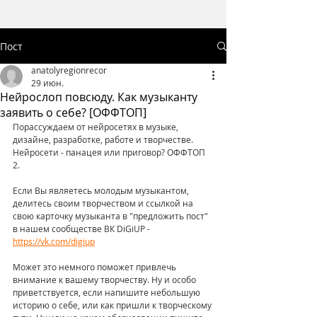
Пост
anatolyregionrecor
29 июн.
Нейрослоп повсюду. Как музыканту
заявить о себе? [ОФФТОП]
Порассуждаем от нейросетях в музыке, 
дизайне, разработке, работе и творчестве. 
Нейросети - панацея или приговор? ОФФТОП 
2.
Если Вы являетесь молодым музыкантом, 
делитесь своим творчеством и ссылкой на 
свою карточку музыканта в "предложить пост" 
в нашем сообществе ВК DiGiUP - 
https://vk.com/digiup
Может это немного поможет привлечь 
внимание к вашему творчеству. Ну и особо 
приветствуется, если напишите небольшую 
историю о себе, или как пришли к творческому 