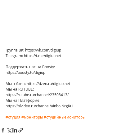
Группа ВК: https://vk.com/digiup
Telegram: https://t.me/digiupnet
Поддержать нас на Boosty: 
https://boosty.to/digiup
Мы в Дзен: https://dzen.ru/digiup.net
Мы на RUTUBE: 
https://rutube.ru/channel/23508413/
Мы на Платформе: 
https://plvideo.ru/channel/aInboiNrgKui
#студия
#мониторы
#студийныемониторы