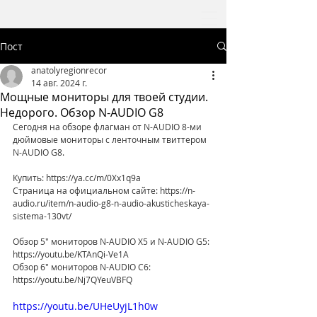
Пост
anatolyregionrecor
14 авг. 2024 г.
Мощные мониторы для твоей студии.
Недорого. Обзор N-AUDIO G8
Сегодня на обзоре флагман от N-AUDIO 8-ми 
дюймовые мониторы с ленточным твиттером 
N-AUDIO G8.
Купить: https://ya.cc/m/0Xx1q9a
Страница на официальном сайте: https://n-
audio.ru/item/n-audio-g8-n-audio-akusticheskaya-
sistema-130vt/
Обзор 5" мониторов N-AUDIO X5 и N-AUDIO G5: 
https://youtu.be/KTAnQi-Ve1A
Обзор 6" мониторов N-AUDIO C6: 
https://youtu.be/Nj7QYeuVBFQ
https://youtu.be/UHeUyjL1h0w