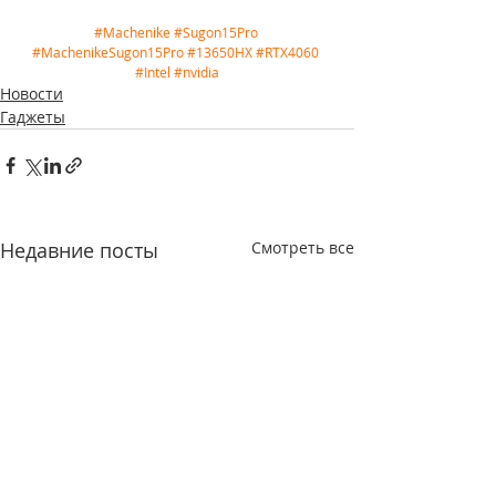
#Machenike
#Sugon15Pro
#MachenikeSugon15Pro
#13650HX
#RTX4060
#Intel
#nvidia
Новости
Гаджеты
Недавние посты
Смотреть все