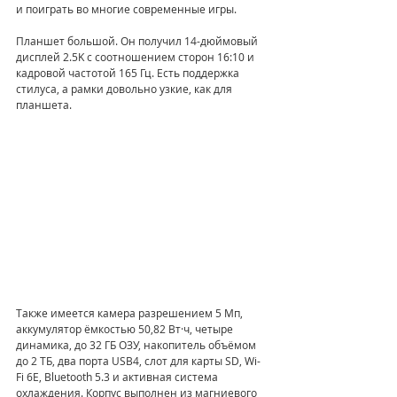
и поиграть во многие современные игры. 
Планшет большой. Он получил 14-дюймовый 
дисплей 2.5K с соотношением сторон 16:10 и 
кадровой частотой 165 Гц. Есть поддержка 
стилуса, а рамки довольно узкие, как для 
планшета. 
Также имеется камера разрешением 5 Мп, 
аккумулятор ёмкостью 50,82 Вт·ч, четыре 
динамика, до 32 ГБ ОЗУ, накопитель объёмом 
до 2 ТБ, два порта USB4, слот для карты SD, Wi-
Fi 6E, Bluetooth 5.3 и активная система 
охлаждения. Корпус выполнен из магниевого 