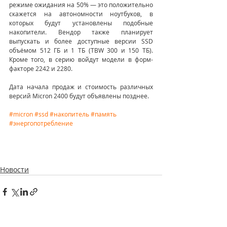
режиме ожидания на 50% — это положительно 
скажется на автономности ноутбуков, в 
которых будут установлены подобные 
накопители. Вендор также планирует 
выпускать и более доступные версии SSD 
объёмом 512 ГБ и 1 ТБ (TBW 300 и 150 ТБ). 
Кроме того, в серию войдут модели в форм-
факторе 2242 и 2280.
Дата начала продаж и стоимость различных 
версий Micron 2400 будут объявлены позднее.
#micron
#ssd
#накопитель
#память
#энергопотребление
Новости