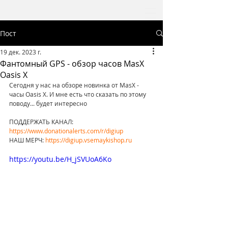
Пост
19 дек. 2023 г.
Фантомный GPS - обзор часов MasX
Oasis X
Сегодня у нас на обзоре новинка от MasX - 
часы Oasis X. И мне есть что сказать по этому 
поводу... будет интересно
ПОДДЕРЖАТЬ КАНАЛ: 
https://www.donationalerts.com/r/digiup
НАШ МЕРЧ: 
https://digiup.vsemaykishop.ru
https://youtu.be/H_jSVUoA6Ko