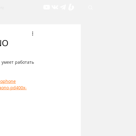
рч
NO
умеет работать 
rophone
aono-pd400x-