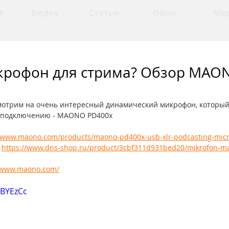
и
Видео
Статьи
Обои
Ме
рофон для стрима? Обзор MAO
мотрим на очень интересный динамический микрофон, который 
LR подключению - MAONO PD400x  
//www.maono.com/products/maono-pd400x-usb-xlr-podcasting-mic
 
https://www.dns-shop.ru/product/3cbf311d931bed20/mikrofon-m
//www.maono.com/
IBYEzCc