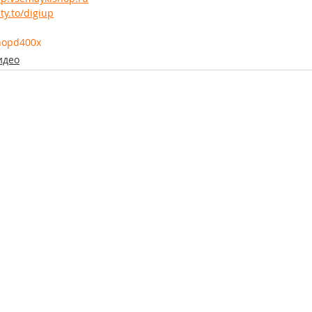
ty.to/digiup
opd400x
идео