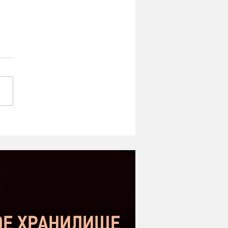
ipe ST-1 MK2 -
оший микрофон в
етном сегменте |
нение с Donner DC-87
kstar SM-10