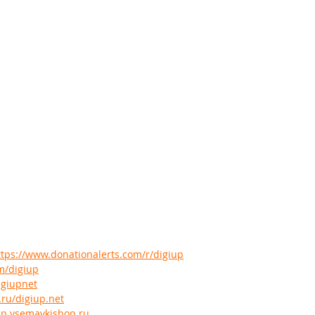
ttps://www.donationalerts.com/r/digiup
om/digiup
igiupnet
.ru/digiup.net
iup.vsemaykishop.ru