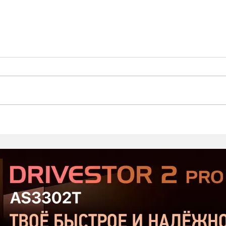
Стартовал второй этап
Prod
открытого тестирования
Хор
Serious Sam: Shatterverse в
бюдж
Steam
Срав
и Ta