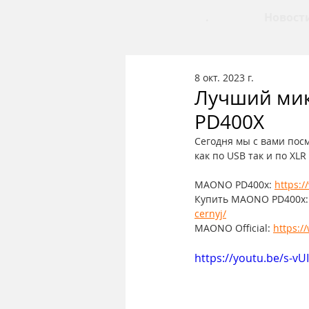
.
Новост
8 окт. 2023 г.
Лучший мик
PD400X
Сегодня мы с вами пос
как по USB так и по X
MAONO PD400x: 
https:
Купить MAONO PD400x:
cernyj/
MAONO Official: 
https:
https://youtu.be/s-vU