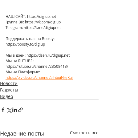
НАШ САЙТ: https://digiup.net
Группа ВК: https://vk.com/digiup
Telegram: https://t.me/digiupnet
Поддержать нас на Boosty: 
https://boosty.to/digiup
Мы в Дзен: https://dzen.ru/digiup.net
Мы на RUTUBE: 
https://rutube.ru/channel/23508413/
Мы на Платформе: 
https://plvideo.ru/channel/aInboiNrgKui
Новости
Гаджеты
Видео
Недавние посты
Смотреть все