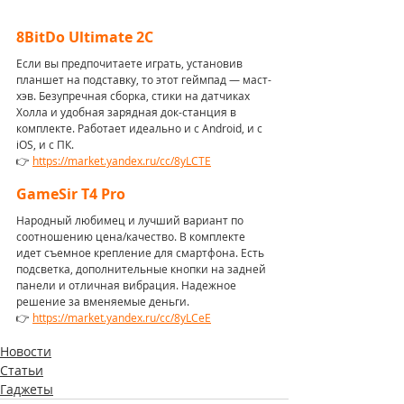
8BitDo Ultimate 2C
Если вы предпочитаете играть, установив 
планшет на подставку, то этот геймпад — маст-
хэв. Безупречная сборка, стики на датчиках 
Холла и удобная зарядная док-станция в 
комплекте. Работает идеально и с Android, и с 
iOS, и с ПК.
👉 
https://market.yandex.ru/cc/8yLCTE
GameSir T4 Pro 
Народный любимец и лучший вариант по 
соотношению цена/качество. В комплекте 
идет съемное крепление для смартфона. Есть 
подсветка, дополнительные кнопки на задней 
панели и отличная вибрация. Надежное 
решение за вменяемые деньги.
👉 
https://market.yandex.ru/cc/8yLCeE
Новости
Статьи
Гаджеты