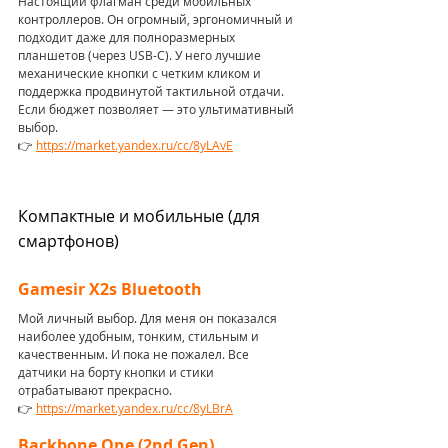
Настоящий флагман среди мобильных 
контроллеров. Он огромный, эргономичный и 
подходит даже для полноразмерных 
планшетов (через USB-C). У него лучшие 
механические кнопки с четким кликом и 
поддержка продвинутой тактильной отдачи. 
Если бюджет позволяет — это ультимативный 
выбор.
👉 
https://market.yandex.ru/cc/8yLAvE
Компактные и мобильные (для 
смартфонов)
Gamesir X2s Bluetooth
Мой личный выбор. Для меня он показался 
наиболее удобным, тонким, стильным и 
качественным. И пока не пожалел. Все 
датчики на борту кнопки и стики 
отрабатывают прекрасно. 
👉 
https://market.yandex.ru/cc/8yLBrA
Backbone One (2nd Gen)