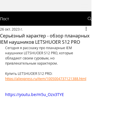
Пост
26 окт. 2023 г.
Серьёзный характер - обзор планарных
IEM наушников LETSHUOER S12 PRO
Сегодня я расскажу про планарные IEM 
наушники LETSHUOER S12 PRO, которые 
обладают своим суровым, но 
привлекательным характером.   
Купить LETSHUOER S12 PRO: 
https://aliexpress.ru/item/1005004737121388.html
https://youtu.be/m5u_Ozx3TYE