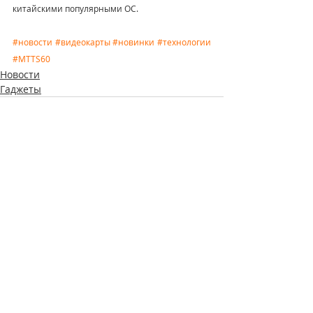
китайскими популярными ОС.
#новости
#видеокарты
#новинки
#технологии
#MTTS60
Новости
Гаджеты
Недавние посты
Смотреть все