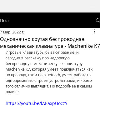
Пост
7 мар. 2022 г.
Однозначно крутая беспроводная
механическая клавиатура - Machenike K7
Игровые клавиатуры бывают разные, и 
сегодня я расскажу про недорогую 
беспроводную механическую клавиатуру 
Machenike K7, которая умеет подключаться как 
по проводу, так и по bluetooth, умеет работать 
одновременно с тремя устройствами, и кроме 
того отлично выглядит. Но подробнее в самом 
ролике.
https://youtu.be/lAEaxpUoczY