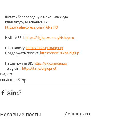
Купить беспроводную механическую 
клавиатуру Machenike K7: 
https://a.aliexpress.com/_ANsTfQ
НАШ МЕРЧ: 
https://digiup.vsemaykishop.ru
Наш Boosty: 
https://boosty.to/digiup
Поддержать проект: 
https://sobe.ru/na/digiup
Наша группа ВК: 
https://vk.com/digiup
Telegram: 
https://t.me/digiupnet
Видео
DiGiUP Обзор
Недавние посты
Смотреть все