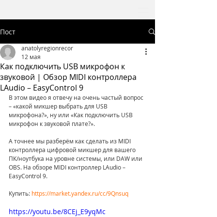
Пост
anatolyregionrecor
12 мая
Как подключить USB микрофон к
звуковой | Обзор MIDI контроллера
LAudio – EasyControl 9
В этом видео я отвечу на очень частый вопрос 
– «какой микшер выбрать для USB 
микрофона?», ну или «Как подключить USB 
микрофон к звуковой плате?».
А точнее мы разберём как сделать из MIDI 
контроллера цифровой микшер для вашего 
ПК/ноутбука на уровне системы, или DAW или 
OBS. На обзоре MIDI контроллер LAudio – 
EasyControl 9. 
Купить: 
https://market.yandex.ru/cc/9Qnsuq
https://youtu.be/8CEj_E9yqMc