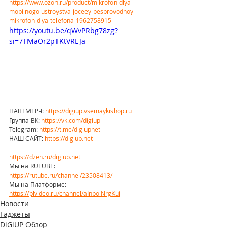
https://www.ozon.ru/product/mikrofon-dlya-
mobilnogo-ustroystva-joceey-besprovodnoy-
mikrofon-dlya-telefona-1962758915
https://youtu.be/qWvPRbg78zg?
si=7TMaOr2pTKtVREJa
НАШ МЕРЧ: 
https://digiup.vsemaykishop.ru
Группа ВК: 
https://vk.com/digiup
Telegram: 
https://t.me/digiupnet
НАШ САЙТ: 
https://digiup.net
https://dzen.ru/digiup.net
Мы на RUTUBE: 
https://rutube.ru/channel/23508413/
Мы на Платформе: 
https://plvideo.ru/channel/aInboiNrgKui
Новости
Гаджеты
DiGiUP Обзор