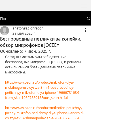
Пост
anatolyregionrecor
29 мая 2025 г.
Беспроводные петлички за копейки,
обзор микрофонов JOCEEY
Обновлено:
7 июн. 2025 г.
Сегодня смотрим ультрабюджетные 
беспроводные микрофоны JOCEEY, и решаем 
есть ли смысл брать дешёвые петличные 
микрофоны.
https://www.ozon.ru/product/mikrofon-dlya-
mobilnogo-ustroystva-3-in-1-besprovodnoy-
petlichnyy-mikrofon-dlya-iphone-1966673168/?
from_sku=1962758915&oos_search=false
https://www.ozon.ru/product/mikrofon-petlichnyy-
joceey-mikrofon-petlichnyy-dlya-iphone-i-android-
chistyy-zvuk-shumopodavlenie-20-1602785564