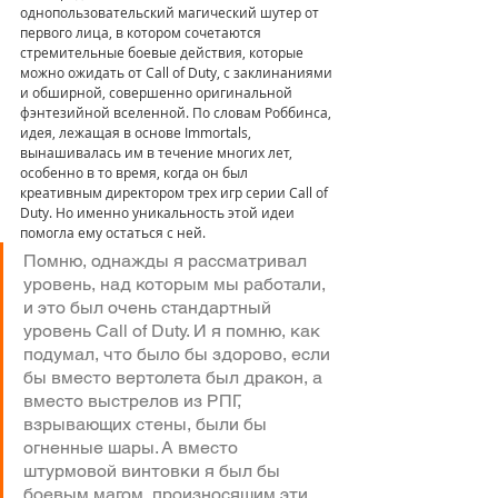
однопользовательский магический шутер от 
первого лица, в котором сочетаются 
стремительные боевые действия, которые 
можно ожидать от Call of Duty, с заклинаниями 
и обширной, совершенно оригинальной 
фэнтезийной вселенной. По словам Роббинса, 
идея, лежащая в основе Immortals, 
вынашивалась им в течение многих лет, 
особенно в то время, когда он был 
креативным директором трех игр серии Call of 
Duty. Но именно уникальность этой идеи 
помогла ему остаться с ней.
Помню, однажды я рассматривал 
уровень, над которым мы работали, 
и это был очень стандартный 
уровень Call of Duty. И я помню, как 
подумал, что было бы здорово, если 
бы вместо вертолета был дракон, а 
вместо выстрелов из РПГ, 
взрывающих стены, были бы 
огненные шары. А вместо 
штурмовой винтовки я был бы 
боевым магом, произносящим эти 