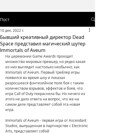
Пост
10 дек. 2022 г.
Бывший креативный директор Dead
Space представил магический шутер
Immortals of Aveum
На церемонии Game Awards проходит 
множество мировых премьер, но редко какая 
из них выглядит настолько необычно, как 
Immortals of Aveum. Первый трейлер игры 
появился во время шоу и показал 
разросшееся фэнтезийное поле боя с таким 
количеством взрывов, эффектов и боев, что 
игра Call of Duty покраснела бы. Но ничего из 
этого не дало ответа на вопрос, что же на 
самом деле представляет собой эта новая 
игра.
Immortals of Aveum - первая игра от Ascendant 
Studios, выпущенная в партнерстве с Electronic 
Arts, представляет собой 