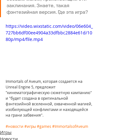
заклинания. Знаете, такая 
фэнтезийная версия. Где эта игра?
https://video.wixstatic.com/video/06e604_
727bb6df00ee4904a33dfbbc2884e61d/10
80p/mp4/file.mp4
Immortals of Aveum, которая создается на 
Unreal Engine 5, предложит 
"кинематографическую сюжетную кампанию" 
и "будет создана в оригинальной 
фэнтезийной вселенной, охваченной магией, 
изобилующей конфликтами и находящейся 
на грани забвения".
#новости
#игры
#games
#ImmortalsofAveum
Игры
Новости