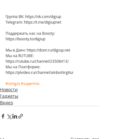
Группа ВК: https://vk.com/digiup
Telegram: https://t.me/digiupnet
Поддержать нас на Boosty: 
https://boosty.to/digiup
Мы в Дзен: https://dzen.ru/digiup.net
Мы на RUTUBE: 
https://rutube.ru/channel/23508413/
Мы на Платформе: 
https://plvideo.ru/channel/aInboiNrgKui
#simgot
#supermix
Новости
Гаджеты
Видео