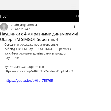
Пост
anatolyregionrecor
25 авг. 2024 г.
Наушники с 4-мя разными динамиками!
Обзор IEM SIMGOT Supermix 4
Сегодня я расскажу про интересные 
гибридные IEM наушники SIMGOT Supermix 4 
аж с 4-мя разными драйверами в каждом 
наушнике.
Купить SIMGOT Supermix 4: 
https://aliclick.shop/s/89m9x9?erid=2SDnjdBxUC2
https://youtu.be/bHfp-7Ef76E