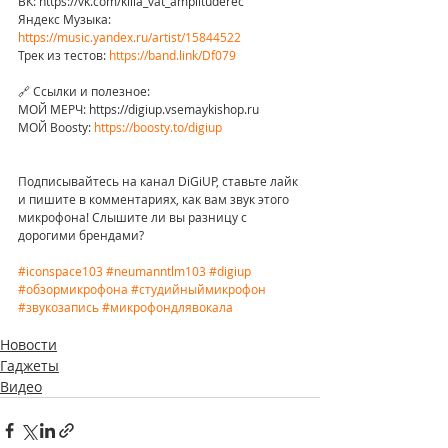
ВК: https://vk.com/killa_vat_amplituderec 
Яндекс Музыка: 
https://music.yandex.ru/artist/15844522
Трек из тестов: 
https://band.link/Df079
🔗 Ссылки и полезное:
МОЙ МЕРЧ: https://digiup.vsemaykishop.ru 
МОЙ Boosty: 
https://boosty.to/digiup
Подписывайтесь на канал DiGiUP, ставьте лайк 
и пишите в комментариях, как вам звук этого 
микрофона! Слышите ли вы разницу с 
дорогими брендами?
#iconspace103
#neumanntlm103
#digiup
#обзормикрофона
#студийныймикрофон
#звукозапись
#микрофондлявокала
Новости
Гаджеты
Видео