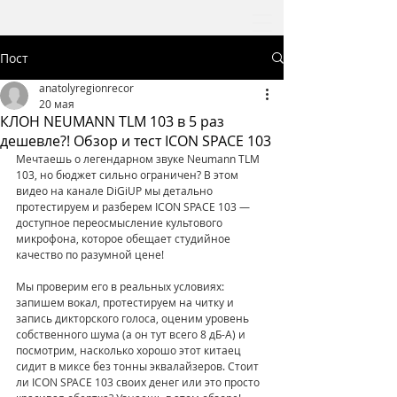
Пост
anatolyregionrecor
20 мая
КЛОН NEUMANN TLM 103 в 5 раз
дешевле?! Обзор и тест ICON SPACE 103
Мечтаешь о легендарном звуке Neumann TLM 
103, но бюджет сильно ограничен? В этом 
видео на канале DiGiUP мы детально 
протестируем и разберем ICON SPACE 103 — 
доступное переосмысление культового 
микрофона, которое обещает студийное 
качество по разумной цене!
Мы проверим его в реальных условиях: 
запишем вокал, протестируем на читку и 
запись дикторского голоса, оценим уровень 
собственного шума (а он тут всего 8 дБ-А) и 
посмотрим, насколько хорошо этот китаец 
сидит в миксе без тонны эквалайзеров. Стоит 
ли ICON SPACE 103 своих денег или это просто 