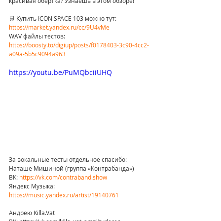
красивая обертка? Узнаешь в этом обзоре!
🛒 Купить ICON SPACE 103 можно тут: 
https://market.yandex.ru/cc/9U4vMe
WAV файлы тестов: 
https://boosty.to/digiup/posts/f0178403-3c90-4cc2-
a09a-5b5c9094a963
https://youtu.be/PuMQbciiUHQ
За вокальные тесты отдельное спасибо:
Наташе Мишиной (группа «Контрабанда»)
ВК: 
https://vk.com/contraband.show
Яндекс Музыка: 
https://music.yandex.ru/artist/19140761
Андрею Killa.Vat 