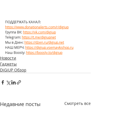
ПОДДЕРЖАТЬ КАНАЛ: 
https://www.donationalerts.com/r/digiup
Группа ВК: 
https://vk.com/digiup
Telegram: 
https://t.me/digiupnet
Мы в Дзен: 
https://dzen.ru/digiup.net
НАШ МЕРЧ: 
https://digiup.vsemaykishop.ru
Наш Boosty: 
https://boosty.to/digiup
Новости
Гаджеты
DiGiUP Обзор
Недавние посты
Смотреть все