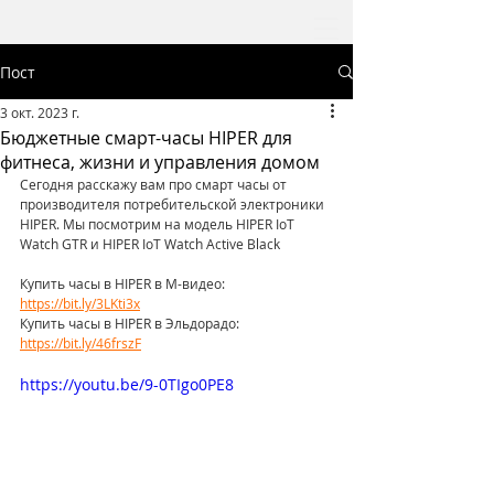
Пост
3 окт. 2023 г.
Бюджетные смарт-часы HIPER для
фитнеса, жизни и управления домом
Сегодня расскажу вам про смарт часы от 
производителя потребительской электроники 
HIPER. Мы посмотрим на модель HIPER IoT 
Watch GTR и HIPER IoT Watch Active Black  
Купить часы в HIPER в М-видео: 
https://bit.ly/3LKti3x
Купить часы в HIPER в Эльдорадо: 
https://bit.ly/46frszF
https://youtu.be/9-0TIgo0PE8