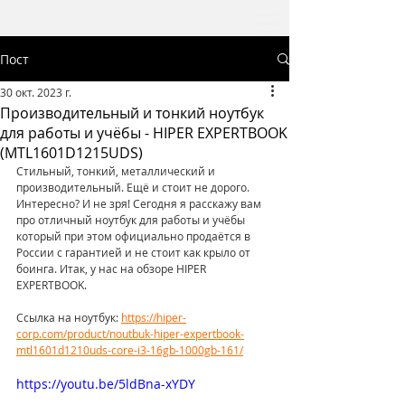
Пост
30 окт. 2023 г.
Производительный и тонкий ноутбук
для работы и учёбы - HIPER EXPERTBOOK
(MTL1601D1215UDS)
Стильный, тонкий, металлический и 
производительный. Ещё и стоит не дорого. 
Интересно? И не зря! Сегодня я расскажу вам 
про отличный ноутбук для работы и учёбы 
который при этом официально продаётся в 
России с гарантией и не стоит как крыло от 
боинга. Итак, у нас на обзоре HIPER 
EXPERTBOOK.   
Ссылка на ноутбук: 
https://hiper-
corp.com/product/noutbuk-hiper-expertbook-
mtl1601d1210uds-core-i3-16gb-1000gb-161/
https://youtu.be/5ldBna-xYDY