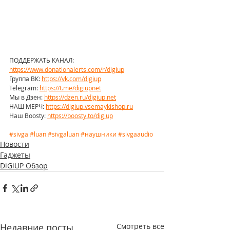
ПОДДЕРЖАТЬ КАНАЛ: 
https://www.donationalerts.com/r/digiup
Группа ВК: 
https://vk.com/digiup
Telegram: 
https://t.me/digiupnet
Мы в Дзен: 
https://dzen.ru/digiup.net
НАШ МЕРЧ: 
https://digiup.vsemaykishop.ru
Наш Boosty: 
https://boosty.to/digiup
#sivga
#luan
#sivgaluan
#наушники
#sivgaaudio
Новости
Гаджеты
DiGiUP Обзор
Недавние посты
Смотреть все