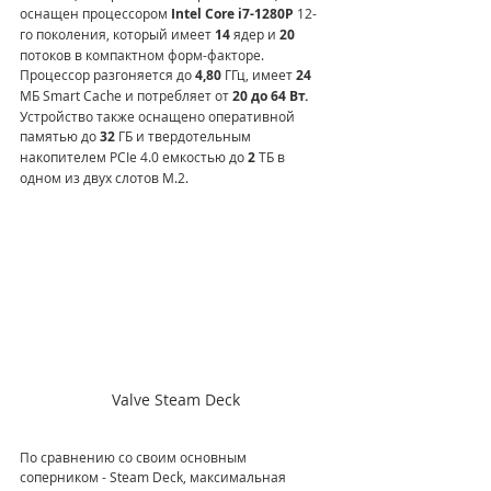
оснащен процессором 
Intel Core i7-1280P
 12-
го поколения, который имеет 
14
 ядер и
 20 
потоков в компактном форм-факторе. 
Процессор разгоняется до
 4,80
 ГГц, имеет 
24
МБ Smart Cache и потребляет от 
20 до 64 Вт.
Устройство также оснащено оперативной 
памятью до 
32
 ГБ и твердотельным 
накопителем PCIe 4.0 емкостью до 
2
 ТБ в 
одном из двух слотов M.2.
Valve Steam Deck
По сравнению со своим основным 
соперником - Steam Deck, максимальная 