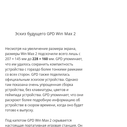
Эскиз будущего GPD Win Max 2
Несмотря на увеличение размера экрана, 
размеры Win Max 2 подскочили всего лишь с 
207 × 145 мм до 
228 × 160 
мм. GPD упоминает, 
что им удалось сохранить компактность 
устройства с гораздо более тонкими рамками 
со всех сторон. GPD также поделилась 
официальным эскизом устройства. Однако 
там показана очень упрощенная сборка 
устройства, без клавиатуры, цветов и 
геймпада устройства. GPD упоминает, что они 
раскроют более подробную информацию об 
устройстве в скором времени, когда оно будет 
готово к выпуску.
Под капотом GPD Win Max 2 скрывается 
настоящая портативная игровая станция. Он 