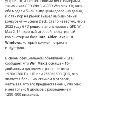
устройств, известен своими бестселлерами, 
такими как GPD Win 3 и GPD Win Max. Однако 
обе модели были выпущены довольно давно, 
и с тех пор на рынок вышел амбициозный 
конкурент — Steam Deck. Стало известно, что в 
2022 году GPD решила анонсировать GPD Win 
Max 2, 
14
-ядерный игровой портативный 
компьютер на базе 
Intel Alder Lake
 и ОС 
Windows,
 который должен потрясти 
индустрию.
В своем официальном объявлении GPD 
сообщает, что
 Win Max 2 
оснащен 
10
-
дюймовым дисплеем с разрешением 
1920×1200 Full HD или 2560×1600 QHD, что 
является большим скачком в отрасли, 
учитывая, что его предшественник, Win Max, 
имел только 8 дюймов с разрешением 
1280×800 пикселей.