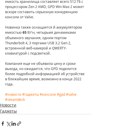
емкость хранилища составляет всего 512 ГБ с 
процессором Zen 2 AMD, GPD Win Max 2 может 
вскоре составить серьезную конкуренцию 
консоли от Valve.
Новинка также оснащается й аккумулятором 
емкостью 
65 
Вт\ч, четырьмя динамиками 
объемного звучания, одним портом 
Thunderbolt 4, 3 портами USB 3.2 Gen 2, 
встроенной веб-камерой и QWERTY-
клавиатурой с подсветкой.
Компания еще не объявила цену и сроки 
выхода, но ожидается, что GPD поделится 
более подробной информацией об устройстве 
в ближайшее время, возможно в конце 2022 
года.
#новости
#гаджеты
#консоли
#gpd
#valve
#steamdeck
Новости
Гаджеты