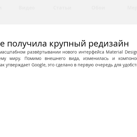
и
Видео
Статьи
Обои
Ме
le получила крупный редизайн
асштабном развёртывании нового интерфейса Material Design
ему миру. Помимо внешнего вида, изменилась и компонов
к утверждает Google, это сделано в первую очередь для удобст