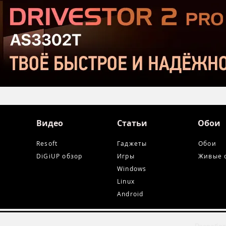
Steam
Срав
и Ta
Видео
Статьи
Обои
Resoft
Гаджеты
Обои
DiGiUP обзор
Игры
Живые 
Windows
Linux
Android