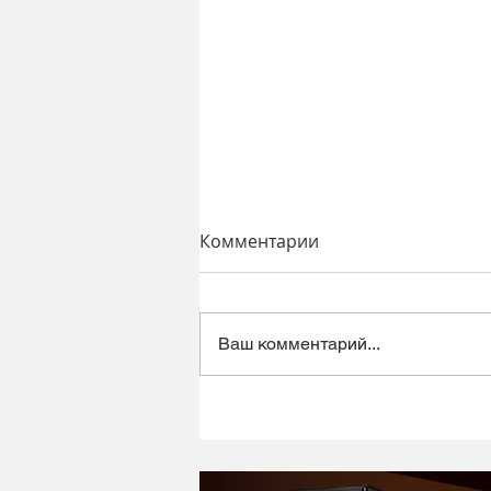
Комментарии
Ваш комментарий...
Динамический микрофон
Alctron DK1000 - хороший
микрофон в ретро корпусе