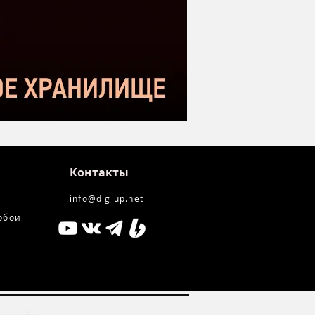
нение с Donner DC-87
kstar SM-10
Контакты
info@digiup.net
обои