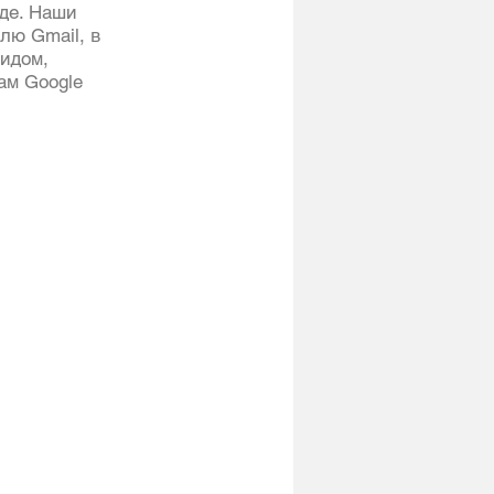
де. Наши 
лю Gmail, в 
идом, 
ам Google 