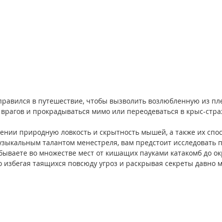
правился в путешествие, чтобы вызволить возлюбленную из пле
 врагов и прокрадываться мимо или переодеваться в крыс-стра
ении природную ловкость и скрытность мышей, а также их спос
музыкальным талантом менестреля, вам предстоит исследовать 
бываете во множестве мест от кишащих пауками катакомб до ок
но избегая таящихся повсюду угроз и раскрывая секреты давно 