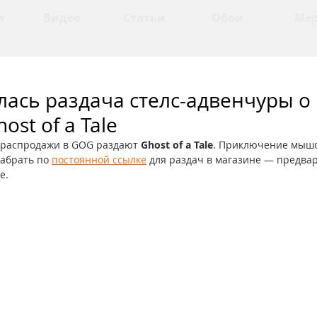
и
Видео
Статьи
Обои
Ме
лась раздача стелс-адвенчуры о
st of a Tale
 распродажи в GOG раздают 
Ghost of a Tale
. Приключение мышо
абрать по 
постоянной ссылке
 для раздач в магазине — предва
е.