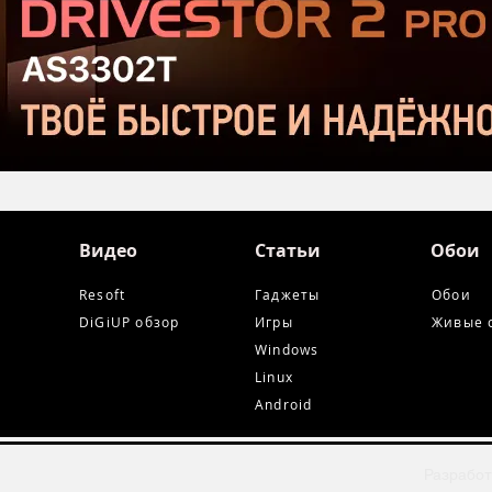
и Ta
Видео
Статьи
Обои
Resoft
Гаджеты
Обои
DiGiUP обзор
Игры
Живые 
Windows
Linux
Android
Разработ