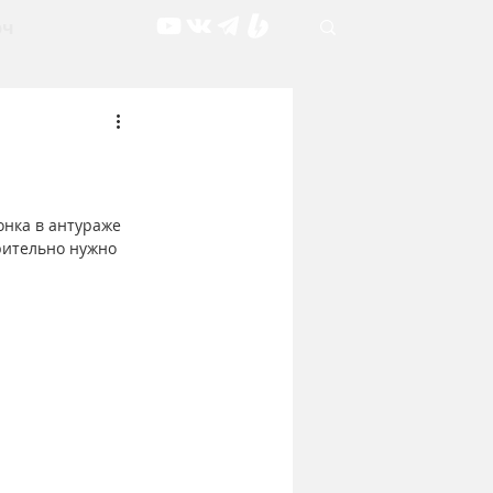
рч
нка в антураже 
рительно нужно 