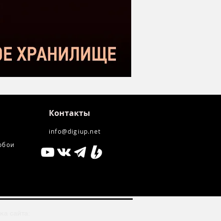
kstar SM-10
Контакты
info@digiup.net
обои
ка сайта: