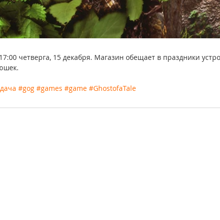
17:00 четверга, 15 декабря. Магазин обещает в праздники устр
люшек.
дача
#gog
#games
#game
#GhostofaTale