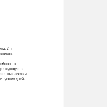
на. Он 
жников.
обность к 
приходящую в 
рестных лесов и 
минувших дней.