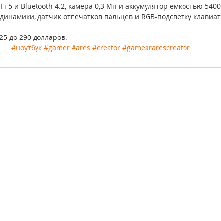
i 5 и Bluetooth 4.2, камера 0,3 Мп и аккумулятор ёмкостью 5400
одинамики, датчик отпечатков пальцев и RGB-подсветку клавиа
25 до 290 долларов.
#ноутбук
#gamer
#ares
#creator
#gameararescreator