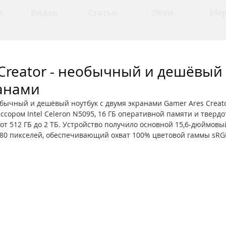
и
Видео
Статьи
Обои
Ме
Creator - необычный и дешёвый
ранами
бычный и дешёвый ноутбук с двумя экранами Gamer Ares Creat
сором Intel Celeron N5095, 16 ГБ оперативной памяти и тверд
т 512 ГБ до 2 ТБ. Устройство получило основной 15,6-дюймовый
80 пикселей, обеспечивающий охват 100% цветовой гаммы sRG