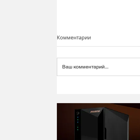
Комментарии
Ваш комментарий...
Динамический микрофон
Alctron DK1000 - хороший
микрофон в ретро корпусе