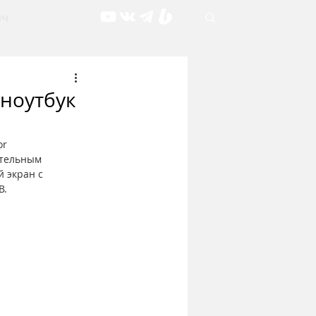
рч
 ноутбук
or
отельным 
 экран с 
B.