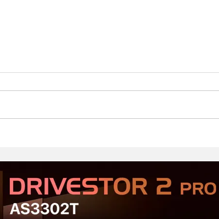
Стартовал второй этап
Prod
открытого тестирования
Хор
Serious Sam: Shatterverse в
бюдж
Steam
Срав
и Ta