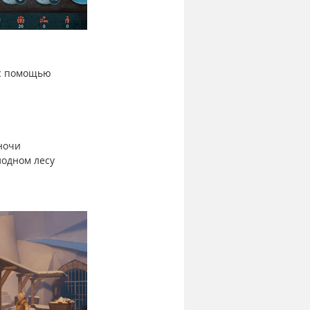
 с помощью 
ночи 
лодном лесу 