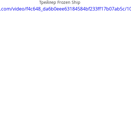
Трейлер Frozen Ship
tic.com/video/f4c648_da6b0eee63184584bf233ff17b07ab5c/1