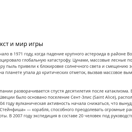
кст и мир игры
ало в 1971 году, когда падение крупного астероида в районе В
оцировало глобальную катастрофу. Цунами, массовые лесные п
ру пыль привели к блокировке солнечного света и смещению зе
 на планете упала до критических отметок, вызвав массовое вы
ании разворачивается спустя десятилетия после катаклизма. В
еции было основано поселение Сент-Элис (Saint Alice), распо
004 году вулканическая активность начала снижаться, что выну
«Стейнфиша» — корабля, способного преодолевать огромные рас
ты. В 2007 году экспедиция в составе 20 человек под руководст