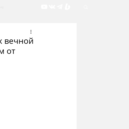
рч
х вечной
м от