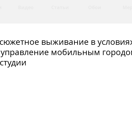
и
Видео
Статьи
Обои
Ме
: сюжетное выживание в условия
 управление мобильным городо
студии