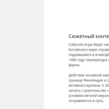
Сюжетный конте
События игры берут нач
Китайского моря спров
поднявшаяся в атмосфе
1980 году температура
фауны.
Действие основной камп
границе Финляндии и Шв
активного вулкана. К 2
начать строительство 
условиях вечной мерзло
отправляется в путь.