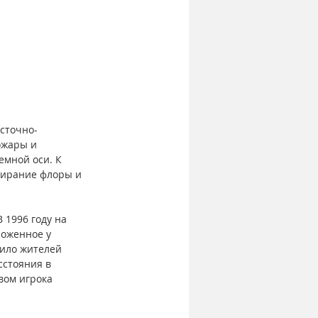
осточно-
ожары и 
мной оси. К 
мирание флоры и 
 1996 году на 
ложенное у 
дило жителей 
стояния в 
вом игрока 