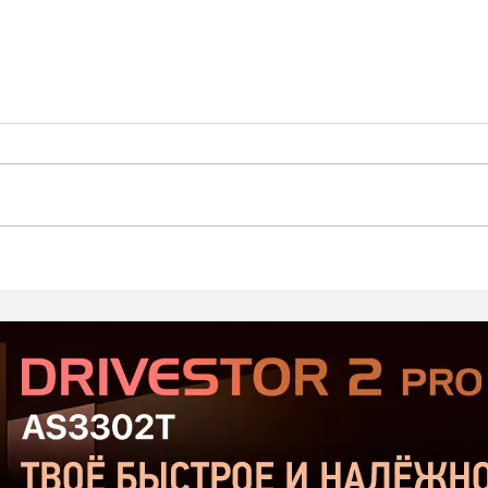
Стартовал второй этап
Prod
открытого тестирования
Хор
Serious Sam: Shatterverse в
бюдж
Steam
Срав
и Ta