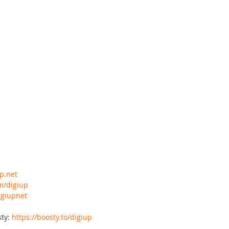
up.net
om/digiup
igiupnet
ty: 
https://boosty.to/digiup