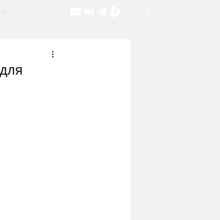
рч
 для