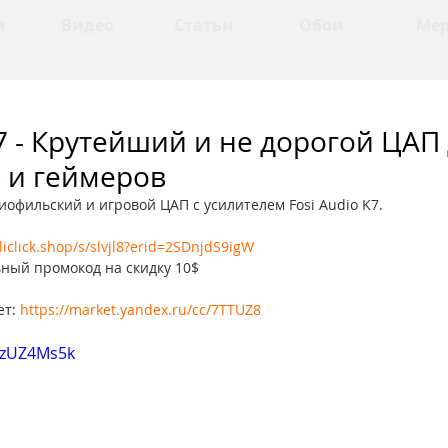
и
Видео
Статьи
Обои
Ме
K7 - Крутейший и не дорогой ЦАП
 и геймеров
офильский и игровой ЦАП с усилителем Fosi Audio K7.
aliclick.shop/s/slvjl8?erid=2SDnjdS9igW
ный промокод на скидку 10$
т: 
https://market.yandex.ru/cc/7TTUZ8
WzUZ4Ms5k