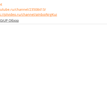
et
/rutube.ru/channel/23508413/
s://plvideo.ru/channel/aInboiNrgKui
iGiUP Обзор