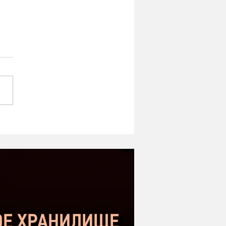
ipe ST-1 MK2 -
оший микрофон в
етном сегменте |
нение с Donner DC-87
kstar SM-10