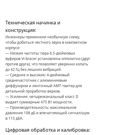
Техническая начинка и 
конструкция:
Инженеры применили необычную схему, 
чтобы добиться честного звука в компактном 
корпусе:
— Низкие частоты: пара 6,5-дюймовых 
вуферов Vi-bracer установлена оппозитно (друг 
против друга), что позволяет уверенно копать 
до 42 Гц без лишних вибраций.
— Средние и высокие: 4-дюймовый 
среднечастотник с алюминиевым 
диффузором и ленточный AMT-твитер для 
детальной проработки верхов.
— Усиление: четырехканальный класс D 
выдает суммарные 475 Вт мощности.
— Производительность: максимальное 
давление 108 дБ и впечатляющий сигнал/шум 
в 115 дБА.
Цифровая обработка и калибровка: