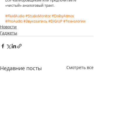
DSP-калибровщикам или предпочитаете 
«чистый» аналоговый тракт.
#FluidAudio
#StudioMonitor
#DolbyAtmos
#ProAudio
#Звукозапись
#DiGiUP
#Технологии
Новости
Гаджеты
Недавние посты
Смотреть все