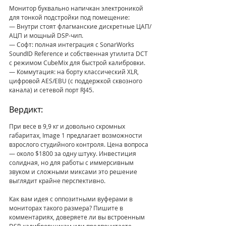
Монитор буквально напичкан электроникой 
для тонкой подстройки под помещение:
— Внутри стоят флагманские дискретные ЦАП/
АЦП и мощный DSP-чип.
— Софт: полная интеграция с SonarWorks 
SoundID Reference и собственная утилита DCT 
с режимом CubeMix для быстрой калибровки.
— Коммутация: на борту классический XLR, 
цифровой AES/EBU (с поддержкой сквозного 
канала) и сетевой порт RJ45.
Вердикт:
При весе в 9,9 кг и довольно скромных 
габаритах, Image 1 предлагает возможности 
взрослого студийного контроля. Цена вопроса 
— около $1800 за одну штуку. Инвестиция 
солидная, но для работы с иммерсивным 
звуком и сложными миксами это решение 
выглядит крайне перспективно.
Как вам идея с оппозитными вуферами в 
мониторах такого размера? Пишите в 
комментариях, доверяете ли вы встроенным 