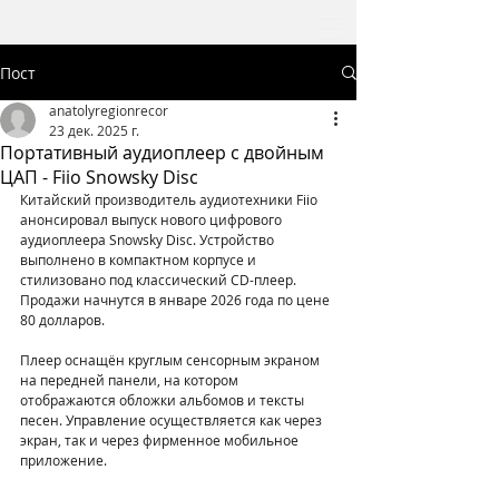
Пост
anatolyregionrecor
23 дек. 2025 г.
Портативный аудиоплеер с двойным
ЦАП - Fiio Snowsky Disc
Китайский производитель аудиотехники Fiio 
анонсировал выпуск нового цифрового 
аудиоплеера Snowsky Disc. Устройство 
выполнено в компактном корпусе и 
стилизовано под классический CD-плеер. 
Продажи начнутся в январе 2026 года по цене 
80 долларов.
Плеер оснащён круглым сенсорным экраном 
на передней панели, на котором 
отображаются обложки альбомов и тексты 
песен. Управление осуществляется как через 
экран, так и через фирменное мобильное 
приложение.