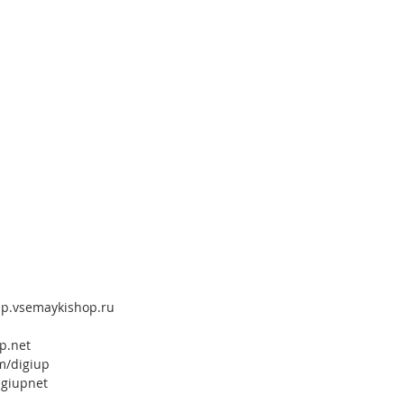
up.vsemaykishop.ru
p.net
m/digiup
igiupnet