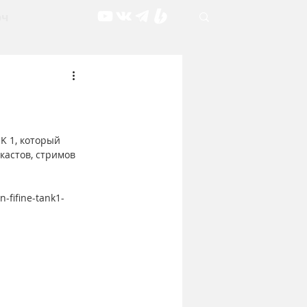
рч
K 1, который 
кастов, стримов 
-fifine-tank1-