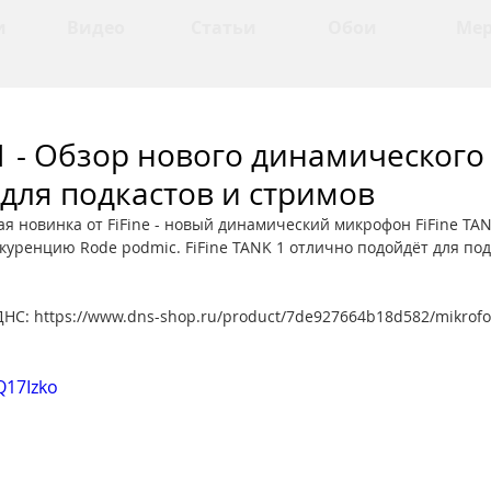
и
Видео
Статьи
Обои
Ме
 1 - Обзор нового динамического
для подкастов и стримов
ая новинка от FiFine - новый динамический микрофон FiFine TAN
куренцию Rode podmic. FiFine TANK 1 отлично подойдёт для под
ДНС: https://www.dns-shop.ru/product/7de927664b18d582/mikrofon
Q17Izko