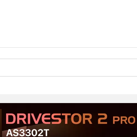
Стартовал второй этап
Prod
открытого тестирования
Хор
Serious Sam: Shatterverse в
бюдж
Steam
Срав
и Ta