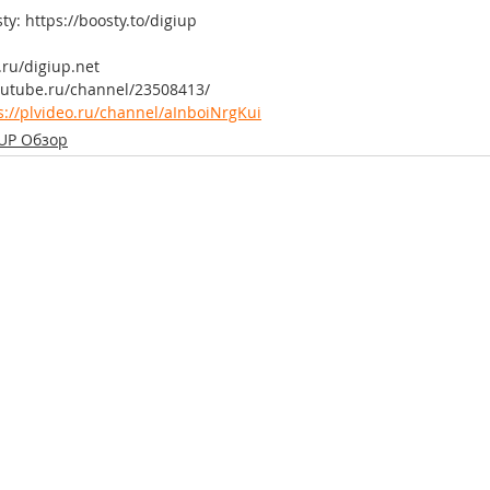
y: https://boosty.to/digiup
.ru/digiup.net
rutube.ru/channel/23508413/
s://plvideo.ru/channel/aInboiNrgKui
UP Обзор